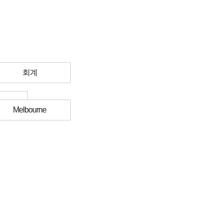
회계
Melbourne